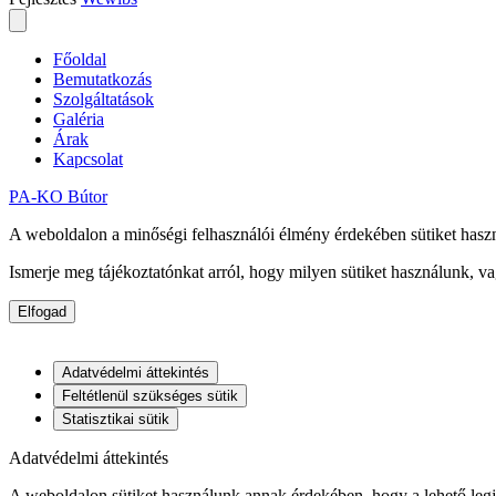
Főoldal
Bemutatkozás
Szolgáltatások
Galéria
Árak
Kapcsolat
PA-KO Bútor
A weboldalon a minőségi felhasználói élmény érdekében sütiket hasz
Ismerje meg tájékoztatónkat arról, hogy milyen sütiket használunk, v
Elfogad
Adatvédelmi áttekintés
Feltétlenül szükséges sütik
Statisztikai sütik
Adatvédelmi áttekintés
A weboldalon sütiket használunk annak érdekében, hogy a lehető leg