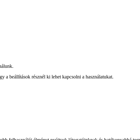
nálunk.
agy a
beállítások
résznél ki lehet kapcsolni a használatukat.
jobb felhasználói élményt nyújtsuk látogatóinknak és hatékonyabbá t