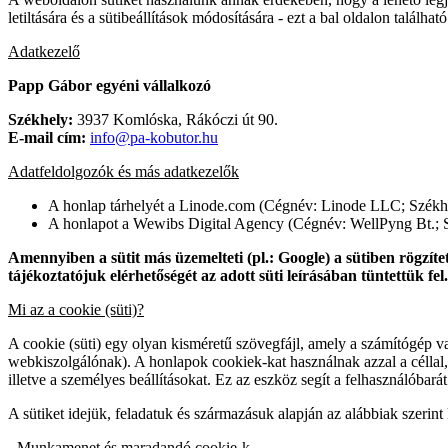
letiltására és a sütibeállítások módosítására - ezt a bal oldalon találhat
Adatkezelő
Papp Gábor egyéni vállalkozó
Székhely:
3937 Komlóska, Rákóczi út 90.
E-mail cím:
info@pa-kobutor.hu
Adatfeldolgozók és más adatkezelők
A honlap tárhelyét a Linode.com (Cégnév: Linode LLC; Székhely
A honlapot a Wewibs Digital Agency (Cégnév: WellPyng Bt.; Sz
Amennyiben a sütit más üzemelteti (pl.: Google) a sütiben rögzíte
tájékoztatójuk elérhetőségét az adott süti leírásában tüntettük fel.
Mi az a cookie (süti)?
A cookie (süti) egy olyan kisméretű szövegfájl, amely a számítógép vag
webkiszolgálónak). A honlapok cookiek-kat használnak azzal a céllal, h
illetve a személyes beállításokat. Ez az eszköz segít a felhasználóba
A sütiket idejük, feladatuk és származásuk alapján az alábbiak szerin
- Munkamenet és maradandó cookie-k,