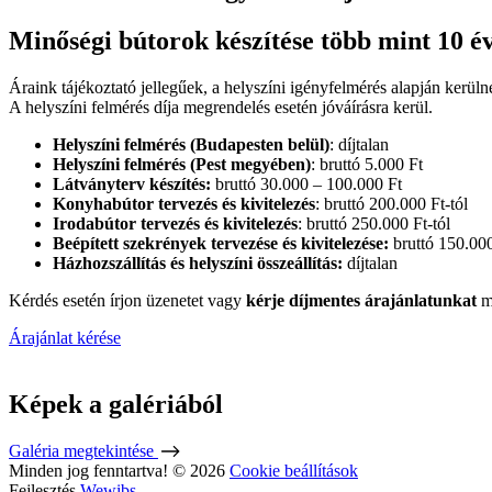
Minőségi bútorok készítése több mint 10 év
Áraink tájékoztató jellegűek, a helyszíni igényfelmérés alapján kerüln
A helyszíni felmérés díja megrendelés esetén jóváírásra kerül.
Helyszíni felmérés (Budapesten belül)
: díjtalan
Helyszíni felmérés (Pest megyében)
: bruttó 5.000 Ft
Látványterv készítés:
bruttó 30.000 – 100.000 Ft
Konyhabútor tervezés és kivitelezés
: bruttó 200.000 Ft-tól
Irodabútor tervezés és kivitelezés
: bruttó 250.000 Ft-tól
Beépített szekrények tervezése és kivitelezése:
bruttó 150.000
Házhozszállítás és helyszíni összeállítás:
díjtalan
Kérdés esetén írjon üzenetet vagy
kérje díjmentes árajánlatunkat
m
Árajánlat kérése
Képek a galériából
Galéria megtekintése
Minden jog fenntartva! © 2026
Cookie beállítások
Fejlesztés
Wewibs