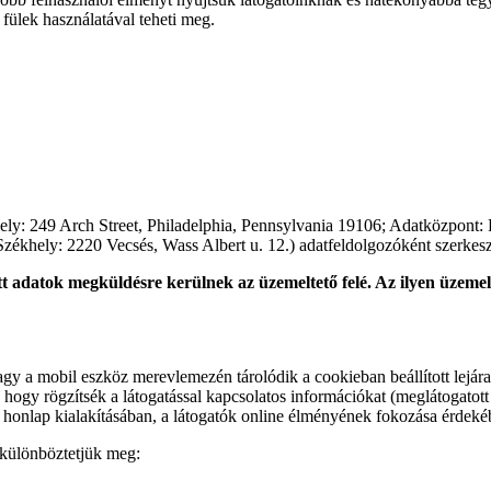
ó fülek használatával teheti meg.
: 249 Arch Street, Philadelphia, Pennsylvania 19106; Adatközpont: Fr
ékhely: 2220 Vecsés, Wass Albert u. 12.) adatfeldolgozóként szerkesz
tt adatok megküldésre kerülnek az üzemeltető felé. Az ilyen üzemel
y a mobil eszköz merevlemezén tárolódik a cookieban beállított lejárati
ogy rögzítsék a látogatással kapcsolatos információkat (meglátogatott ol
rát honlap kialakításában, a látogatók online élményének fokozása érdeké
t különböztetjük meg: