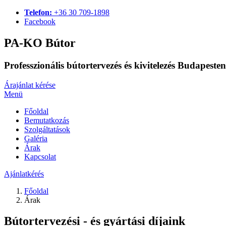
Telefon:
+36 30 709-1898
Facebook
PA-KO Bútor
Professzionális bútortervezés és kivitelezés Budapesten
Árajánlat kérése
Menü
Főoldal
Bemutatkozás
Szolgáltatások
Galéria
Árak
Kapcsolat
Ajánlatkérés
Főoldal
Árak
Bútortervezési - és gyártási díjaink